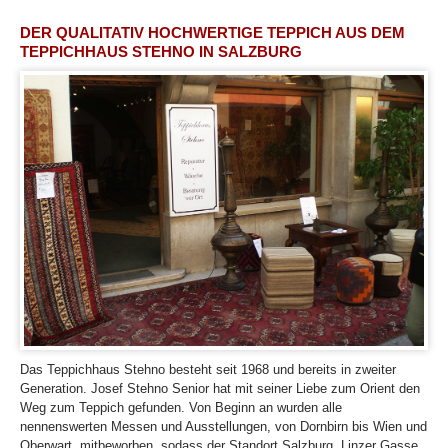
DER QUALITATIV HOCHWERTIGE TEPPICH AUS DEM
TEPPICHHAUS STEHNO IN SALZBURG
Das Teppichhaus Stehno besteht seit 1968 und bereits in zweiter
Generation. Josef Stehno Senior hat mit seiner Liebe zum Orient den
Weg zum Teppich gefunden. Von Beginn an wurden alle
nennenswerten Messen und Ausstellungen, von Dornbirn bis Wien und
Oberwart, mitbeworben, sodass der Standort Salzburg, Linzer Gasse