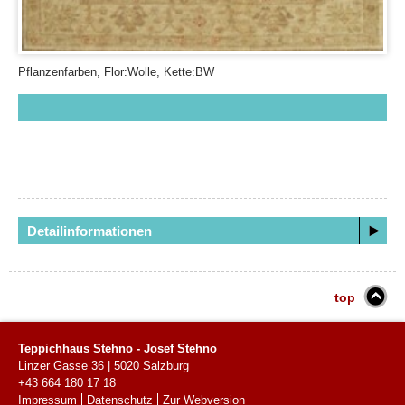
Pflanzenfarben, Flor:Wolle, Kette:BW
Detailinformationen
top
Teppichhaus Stehno - Josef Stehno
Linzer Gasse 36
|
5020
Salzburg
+43 664 180 17 18
Impressum
Datenschutz
Zur Webversion